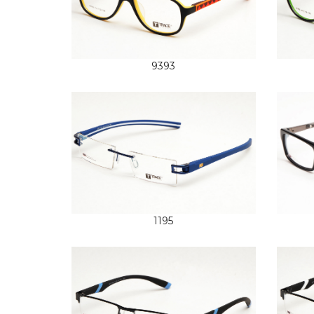
9393
1195