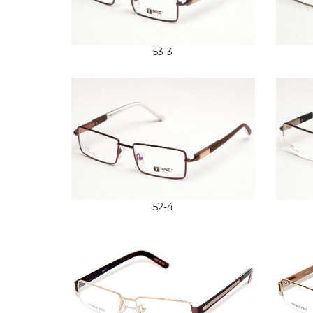
53-3
52-4