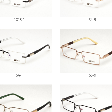
1013-1
54-9
54-1
53-9