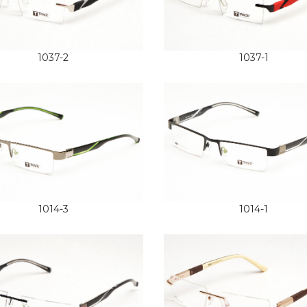
1037-2
1037-1
1014-3
1014-1