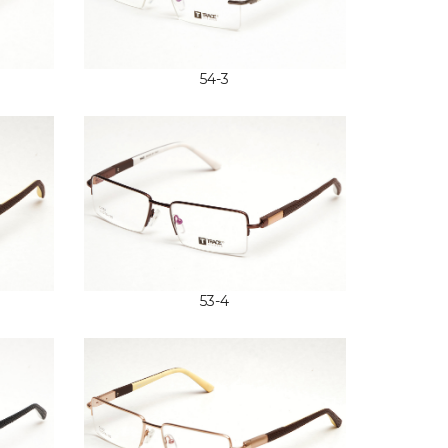
54-3
53-4