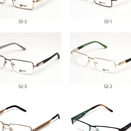
53-2
53-1
52-3
52-2