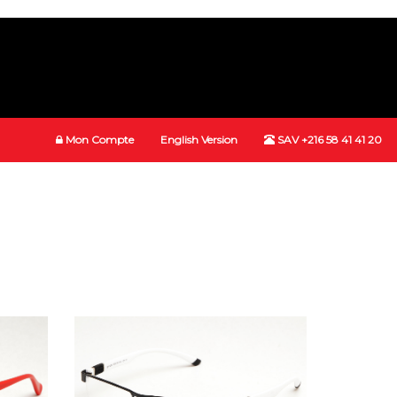
Mon Compte
English Version
SAV +216 58 41 41 20