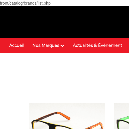
front/catalog/brands/list.php
Accueil
Nos Marques
Actualités & Événement