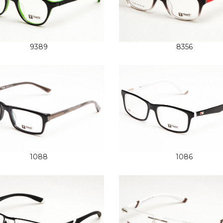
9389
8356
1088
1086