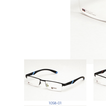
1058-01