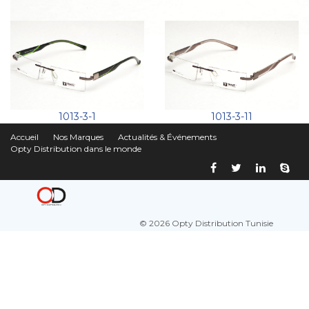
1013-3-1
1013-3-11
Accueil
Nos Marques
Actualités & Événements
Opty Distribution dans le monde
© 2026 Opty Distribution Tunisie