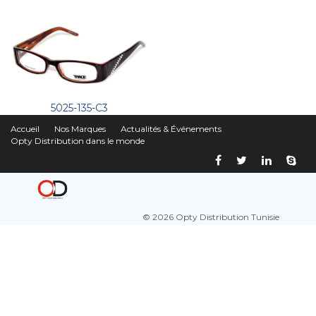
5025-135-C3
Accueil
Nos Marques
Actualités & Événements
Opty Distribution dans le monde
© 2026 Opty Distribution Tunisie