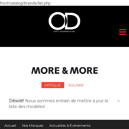
front/catalog/brands/list.php
Togg
navig
OPTIQUE
SOLAIRE
×
Désolé!
Nous sommes entrain de mettre à jour la
liste des modèles!
Accueil
Nos Marques
Actualités & Événements