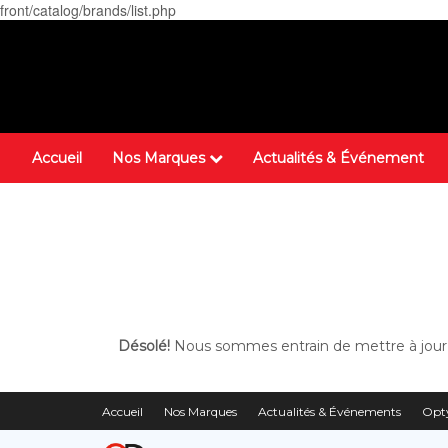
front/catalog/brands/list.php
Accueil
Nos Marques
Actualités & Événement
Désolé!
Nous sommes entrain de mettre à jour l
Accueil
Nos Marques
Actualités & Événements
Opty