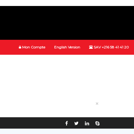
Mon Compte
English Version
SAV +216 58 41 41 20
×