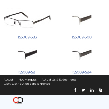
155009-583
155009-300
155009-581
155009-584
Accueil
Nos Marques
Actualités & Événements
Opty Distribution dans le monde