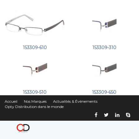
153309-610
153309-310
153309-510
153309-650
Accueil
Nos Marques
Actualités & Événements
Opty Distribution dans le monde