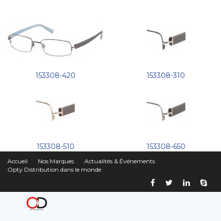
153308-420
153308-310
153308-510
153308-650
Accueil
Nos Marques
Actualités & Événements
Opty Distribution dans le monde