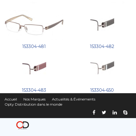
153304-481
153304-482
153304-483
153304-650
Accueil
Nos Marques
Actualités & Événements
Opty Distribution dans le monde