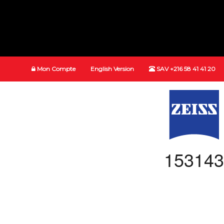
Mon Compte
English Version
SAV +216 58 41 41 20
153143