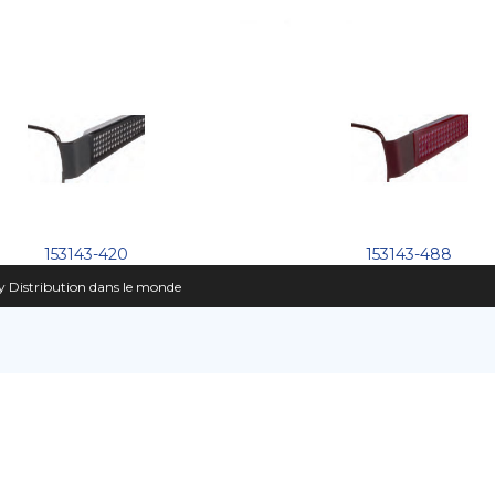
153143-420
153143-488
 Distribution dans le monde