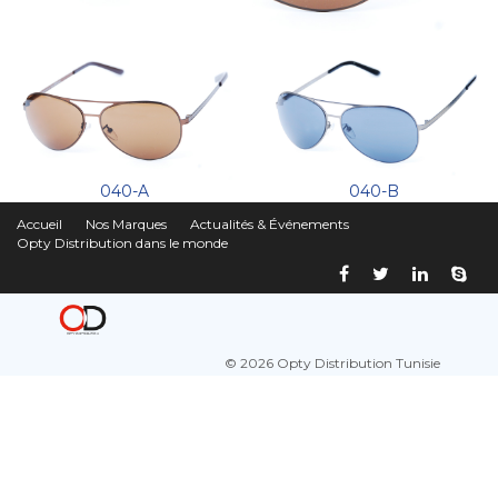
040-A
040-B
Accueil
Nos Marques
Actualités & Événements
Opty Distribution dans le monde
© 2026 Opty Distribution Tunisie