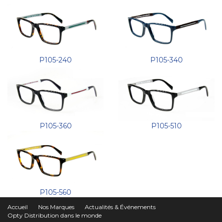
P105-240
P105-340
P105-360
P105-510
P105-560
Accueil
Nos Marques
Actualités & Événements
Opty Distribution dans le monde