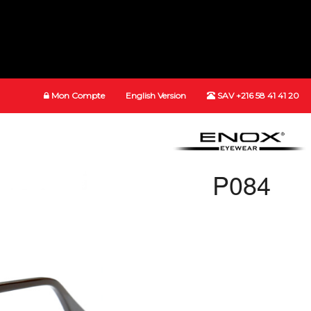
Mon Compte
English Version
SAV +216 58 41 41 20
P084