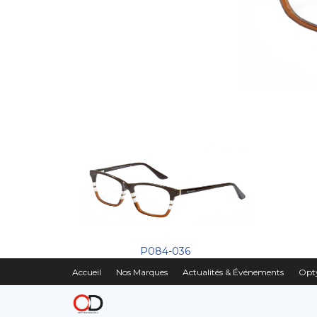
P084-036
Accueil
Nos Marques
Actualités & Événements
Opty