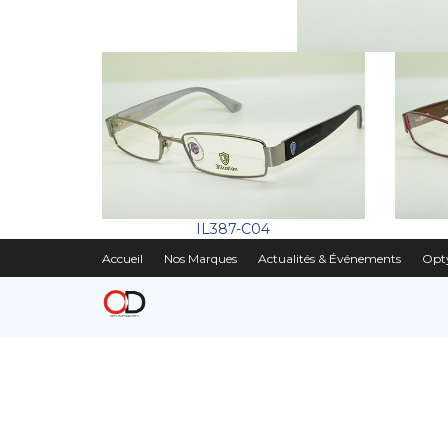
IL387-C04
Accueil
Nos Marques
Actualités & Événements
Opty