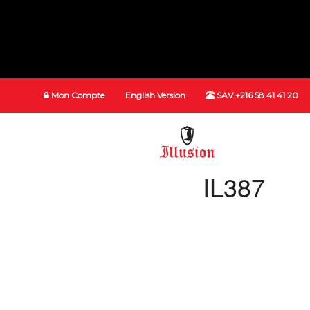
Mon Compte
English Version
SAV +216 58 41 41 20
IL387